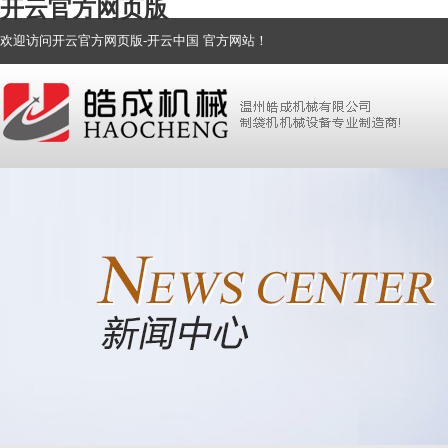
开云官方网页版
欢迎访问开云官方网页版-开云中国 官方网站！