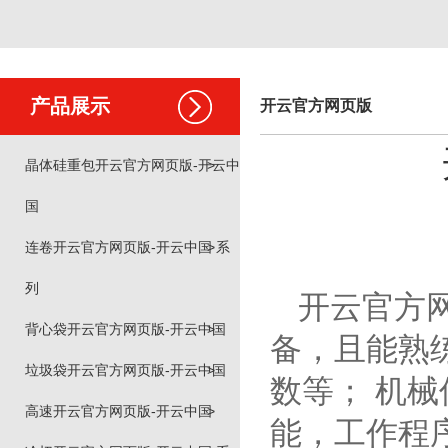
产品展示
开云官方网页版
晶体硅重包开云官方网页版-开云中
>
国
连卷开云官方网页版-开云中国 系
>
列
开云官方
背心袋开云官方网页版-开云中国
>
备，且能熟
垃圾袋开云官方网页版-开云中国
>
数等； 机
高速开云官方网页版-开云中国
>
能，工作程