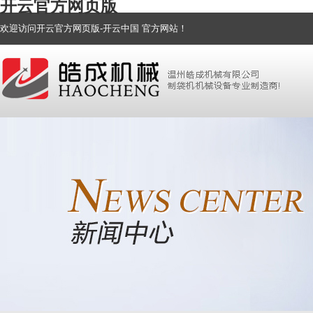
开云官方网页版
欢迎访问开云官方网页版-开云中国 官方网站！