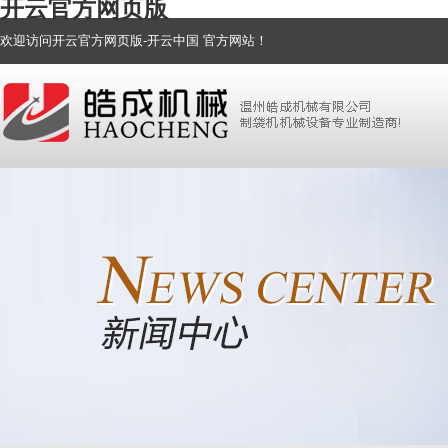
开云官方网页版
欢迎访问开云官方网页版-开云中国 官方网站！