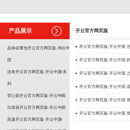
产品展示
开云官方网页版
开云官方网页版-开云中国 
晶体硅重包开云官方网页版-开云中
>
国
开云官方网页版-开云中国 
连卷开云官方网页版-开云中国 系
>
开云官方网页版-开云中国 
列
开云官方网页版-开云中国 
背心袋开云官方网页版-开云中国
>
开云官方网页版-开云中国 
垃圾袋开云官方网页版-开云中国
>
开云官方网页版-开云中国 
高速开云官方网页版-开云中国
>