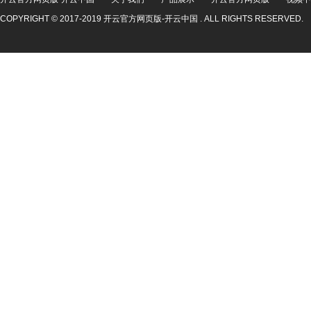
COPYRIGHT © 2017-2019 开云官方网页版-开云中国 . ALL RIGHTS RESERVED