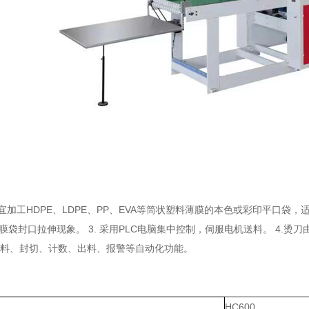
适宜加工HDPE、LDPE、PP、EVA等筒状塑料薄膜的本色或彩印平口袋
膜袋封口拉伸现象。 3. 采用PLC电脑集中控制，伺服电机送料。 4.
有送料、封切、计数、出料、报警等自动化功能。
HC600