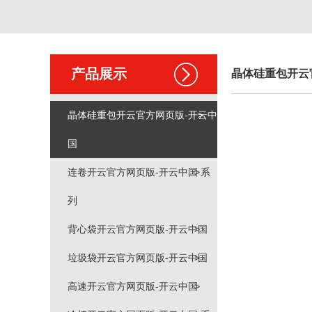
产品展示
晶体硅重包开云
晶体硅重包开云官方网页版-开云中
>
国
连卷开云官方网页版-开云中国 系
>
列
背心袋开云官方网页版-开云中国
>
垃圾袋开云官方网页版-开云中国
>
高速开云官方网页版-开云中国
>