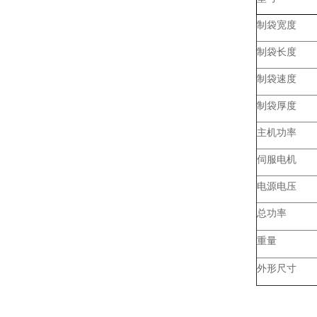
制袋宽度
制袋长度
制袋速度
制袋厚度
主机功率
伺服电机
电源电压
总功率
重量
外形尺寸