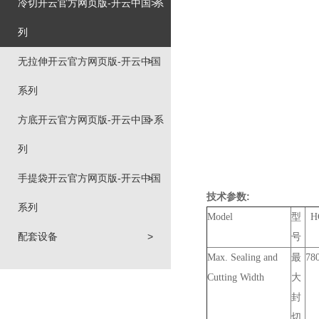
冷切开云官方网页版-开云中国 系
>
列
无拉伸开云官方网页版-开云中国
>
系列
方底开云官方网页版-开云中国 系
>
列
手提袋开云官方网页版-开云中国
>
技术参数:
系列
Model
型
H
配套设备
>
号
Max. Sealing and
最
78
Cutting Width
大
封
切