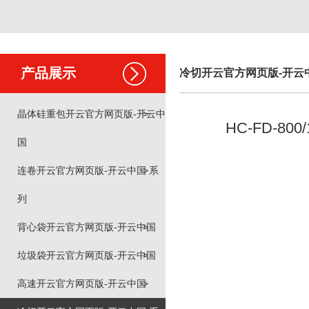
产品展示
冷切开云官方网页版-开云
晶体硅重包开云官方网页版-开云中
>
HC-FD-8
国
连卷开云官方网页版-开云中国 系
>
列
背心袋开云官方网页版-开云中国
>
垃圾袋开云官方网页版-开云中国
>
高速开云官方网页版-开云中国
>