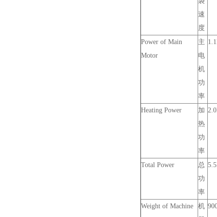
袋
速
度
Power of Main
主
1.
Motor
电
机
功
率
Heating Power
加
2.
热
功
率
Total Power
总
5.
功
率
Weight of Machine
机
90