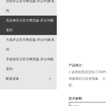
冷切开云官方网页版-开云中国 系
>
列
无拉伸开云官方网页版-开云中国
>
系列
方底开云官方网页版-开云中国 系
>
列
手提袋开云官方网页版-开云中国
>
产品简介:
系列
1.该类机型适宜加工HD
配套设备
>
薄膜袋封口拉伸现象。 3
型。
技术参数: