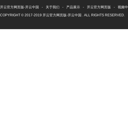
开云官方网页版-开云中国
-
关于我们
-
产品展示
-
开云官方网页版
-
视频中
COPYRIGHT © 2017-2019 开云官方网页版-开云中国 . ALL RIGHTS RESERVED