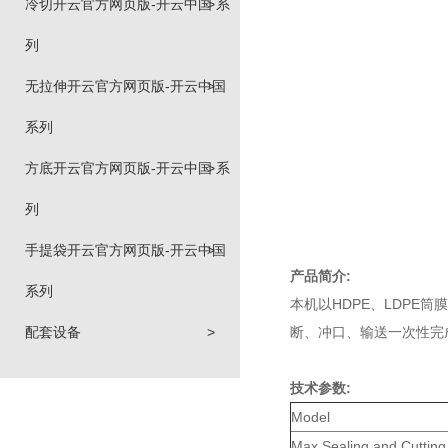
冷切开云官方网页版-开云中国 系
>
列
无拉伸开云官方网页版-开云中国
>
系列
方底开云官方网页版-开云中国 系
>
列
手提袋开云官方网页版-开云中国
>
产品简介:
系列
本机以HDPE、LDPE
配套设备
>
断、冲口、输送一次性完
技术参数:
Model
Max.Sealing and Cutting