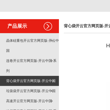
产品展示
背心袋开云官方网页版-开
晶体硅重包开云官方网页版-开云中
>
国
连卷开云官方网页版-开云中国 系
>
列
背心袋开云官方网页版-开云中国
>
垃圾袋开云官方网页版-开云中国
>
高速开云官方网页版-开云中国
>