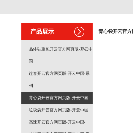
产品展示
背心袋开云官方
晶体硅重包开云官方网页版-开云中
>
国
连卷开云官方网页版-开云中国 系
>
列
背心袋开云官方网页版-开云中国
>
垃圾袋开云官方网页版-开云中国
>
高速开云官方网页版-开云中国
>