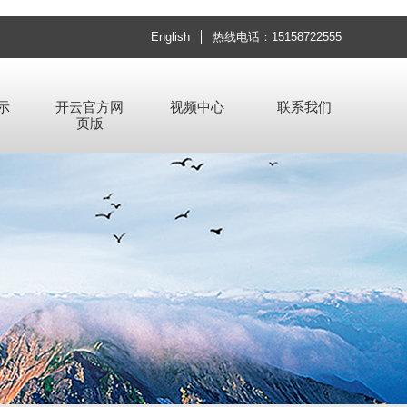
English
热线电话：15158722555
示
开云官方网
视频中心
联系我们
页版