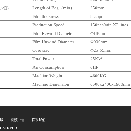
小值)
Length of Bag
（min）
350mm
Film thickness
8
-35μm
Production Speed
150
pcs/min X2
lines
Film Rewind Diameter
Φ180mm
Film Unwind Diameter
Φ900mm
Core size
Φ
25-65mm
Total Power
25
KW
Air Consumption
6HP
Machine Weight
46
00KG
Machine Dimension
6
5
00x2400x1900mm
版
-
视频中心
-
联系我们
 RESERVED.