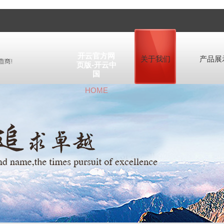
开云官方网
关于我们
产品展
页版-开云中
国
HOME