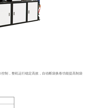
步控制，整机运行稳定高效，自动断袋换卷功能提高制袋