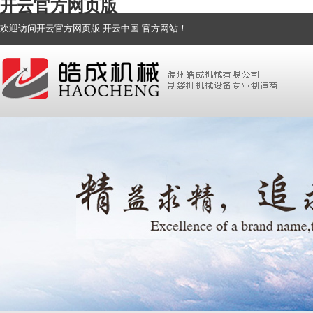
开云官方网页版
欢迎访问开云官方网页版-开云中国 官方网站！