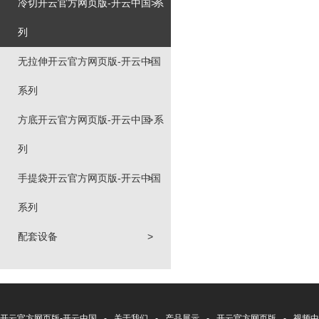
冷切开云官方网页版-开云中国 系
>
列
无拉伸开云官方网页版-开云中国
>
系列
方底开云官方网页版-开云中国 系
>
列
手提袋开云官方网页版-开云中国
>
系列
配套设备
>
开云官方网页版-开云中国
-
关于我们
-
产品展示
-
开云官方网页版
-
视频中